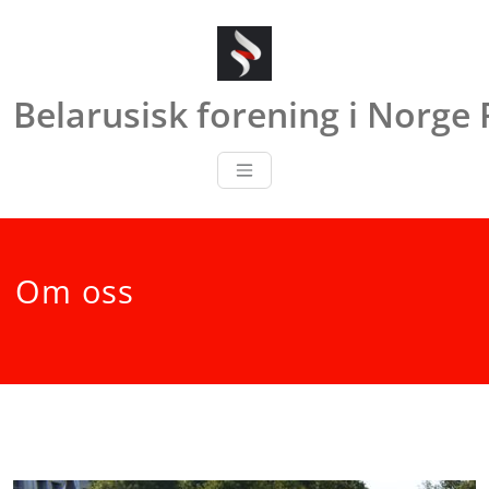
Skip
to
content
Belarusisk forening i Norg
Om oss