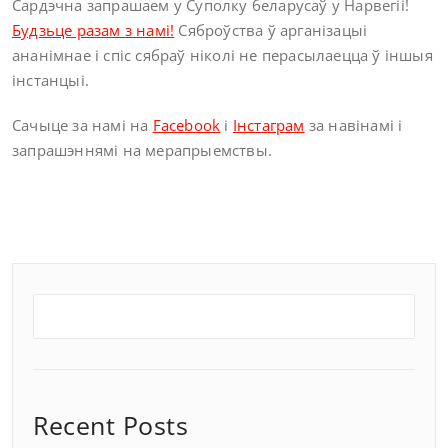
Сардэчна запрашаем у Суполку беларусаў у Нарвегіі!
Будзьце разам з намi!
Сяброўства ў арганізацыі
ананімнае і спіс сябраў ніколі не перасылаецца ў іншыя
інстанцыі.
Сачыце за намі на
Facebook
і
Інстаграм
за навінамі і
запрашэннямі на мерапрыемствы.
Recent Posts