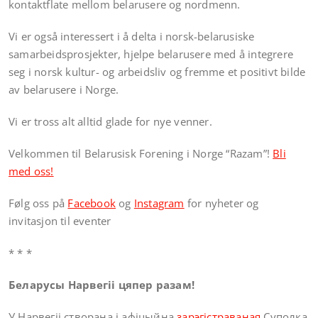
kontaktflate mellom belarusere og nordmenn.
Vi er også interessert i å delta i norsk-belarusiske
samarbeidsprosjekter, hjelpe belarusere med å integrere
seg i norsk kultur- og arbeidsliv og fremme et positivt bilde
av belarusere i Norge.
Vi er tross alt alltid glade for nye venner.
Velkommen til Belarusisk Forening i Norge “Razam”!
Bli
med oss!
Følg oss på
Facebook
og
Instagram
for nyheter og
invitasjon til eventer
* * *
Беларусы Нарвегіі цяпер разам!
У Нарвегіі створана i афіцыйна
зарэгістраваная
Суполка