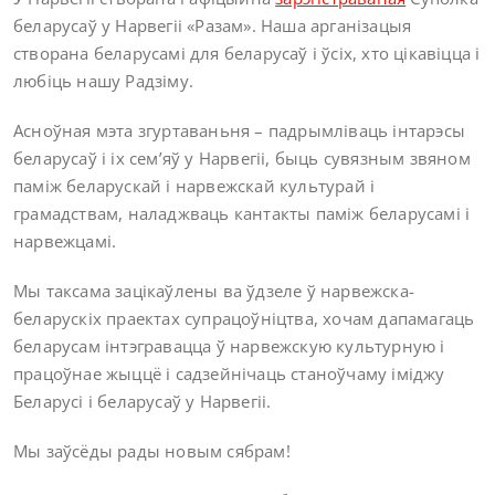
беларусаў у Нарвегіі «Разам». Наша арганізацыя
створана беларусамі для беларусаў і ўсіх, хто цікавіцца і
любіць нашу Радзіму.
Асноўная мэта згуртаваньня – падрымлiваць інтарэсы
беларусаў і іх сем’яў у Нарвегіі, быць сувязным звяном
паміж беларускай і нарвежскай культурай і
грамадствам, наладжваць кантакты паміж беларусамі і
нарвежцамі.
Мы таксама зацікаўлены ва ўдзеле ў нарвежска-
беларускіх праектах супрацоўніцтва, хочам дапамагаць
беларусам інтэгравацца ў нарвежскую культурную і
працоўнае жыццё і садзейнічаць станоўчаму іміджу
Беларусі і беларусаў у Нарвегіі.
Мы заўсёды рады новым сябрам!